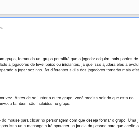
os
 grupo, formando um grupo permitirá que o jogador adquira mais pontos de
do a jogadores de level baixo ou iniciantes, já que isso ajudará eles a evolu
omparado a jogar sozinho. As diferentes skills dos jogadores tornarão mais efe
r vez. Antes de se juntar a outro grupo, você precisa sair do que esta no
nvoca também são incluidos no grupo.
to do mouse para clicar no personagem com que deseja formar o grupo. Uma j
e após isso uma mensagem irá aparecer na janela da pessoa para que aceite o