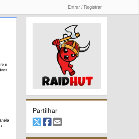
Entrar / Registrar
irem
tivas
Partilhar
anela
u