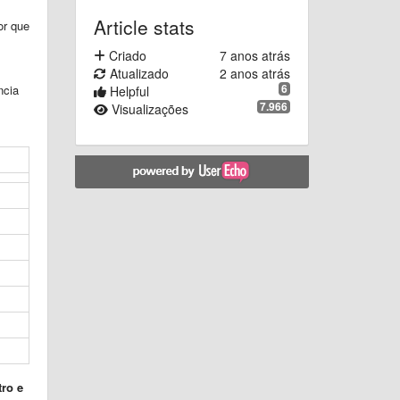
Article stats
or que
Criado
7 anos atrás
Atualizado
2 anos atrás
6
ncia
Helpful
7.966
Visualizações
ro e