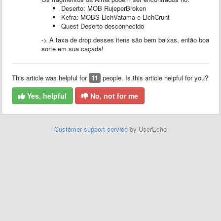
Deserto: MOB RujeperBroken
Kefra: MOBS LichVatama e LichCrunt
Quest Deserto desconhecido
-> A taxa de drop desses itens são bem baixas, então boa
sorte em sua caçada!
This article was helpful for
11
people. Is this article helpful for you?
Yes, helpful
No, not for me
Customer support service
by UserEcho