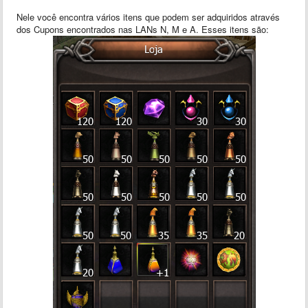
Nele você encontra vários itens que podem ser adquiridos através
dos Cupons encontrados nas LANs N, M e A. Esses itens são: