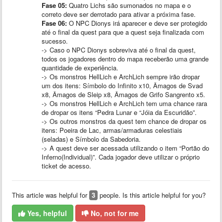
Fase 05:
Quatro Lichs são sumonados no mapa e o
correto deve ser derrotado para ativar a próxima fase.
Fase 06:
O NPC Dionys irá aparecer e deve ser protegido
até o final da quest para que a quest seja finalizada com
sucesso.
-> Caso o NPC Dionys sobreviva até o final da quest,
todos os jogadores dentro do mapa receberão uma grande
quantidade de experiência.
-> Os monstros HellLich e ArchLich sempre irão dropar
um dos itens: Símbolo do Infinito x10, Âmagos de Svad
x8, Âmagos de Sleip x8, Âmagos de Grifo Sangrento x5.
-> Os monstros HellLich e ArchLich tem uma chance rara
de dropar os itens “Pedra Lunar e “Jóia da Escuridão”.
-> Os outros monstros da quest tem chance de dropar os
itens: Poeira de Lac, armas/armaduras celestiais
(seladas) e Símbolo da Sabedoria.
-> A quest deve ser acessada utilizando o item “Portão do
Inferno(Individual)”. Cada jogador deve utilizar o próprio
ticket de acesso.
This article was helpful for
3
people. Is this article helpful for you?
Yes, helpful
No, not for me